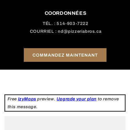
COORDONNÉES
TÉL. : 514-903-7222
COURRIEL : nd@pizzeriabros.ca
COMMANDEZ MAINTENANT
Free
IzyMaps
preview.
Upgrade your plan
to remove
this message.