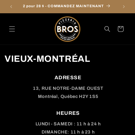
et
2 pour 28 $ - COMMANDEZ MAINTENANT
Comman
passer
au
contenu
Panier
VIEUX-MONTRÉAL
ADRESSE
13, RUE NOTRE-DAME OUEST
Montréal, Québec H2Y 1S5
HEURES
LUNDI - SAMEDI : 11 h à 24 h
DIMANCHE: 11 h à 23 h